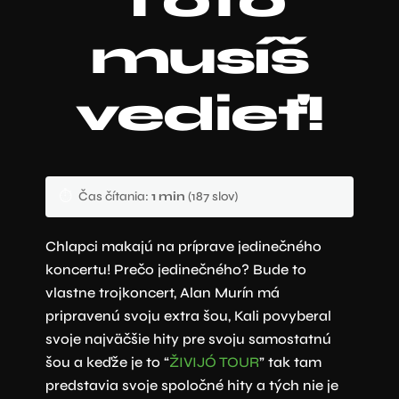
Toto
musíš
vedieť!
⏱️
Čas čítania:
1 min
(187 slov)
Chlapci makajú na príprave jedinečného
koncertu! Prečo jedinečného? Bude to
vlastne trojkoncert, Alan Murín má
pripravenú svoju extra šou, Kali povyberal
svoje najväčšie hity pre svoju samostatnú
šou a keďže je to “
ŽIVIJÓ TOUR
” tak tam
predstavia svoje spoločné hity a tých nie je