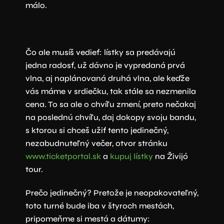
málo.
Čo ale musíš vedieť: lístky sa predávajú
jedna radosť, už dávno je vypredaná prvá
vlna, aj naplánovaná druhá vlna, ale keďže
vás máme v srdiečku, tak stále sa nezmenila
cena. To sa ale o chvíľu zmení, preto nečakaj
na poslednú chvíľu, daj dokopy svoju bandu,
s ktorou si chceš užiť tento jedinečný,
nezabudnuteľný večer, otvor stránku
www.ticketportal.sk
a
kupuj lístky
na Živijó
tour.
Prečo jedinečný? Pretože je neopakovateľný,
toto turné bude iba v štyroch mestách,
pripomeňme si mestá a dátumy: