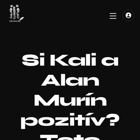
Skip
to
Menu
content
Si Kali a
Alan
Murín
pozitív?