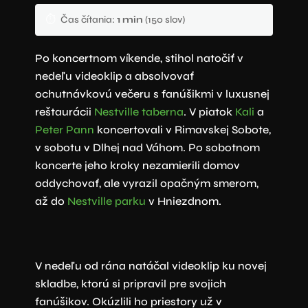
⏱️
Čas čítania:
1 min
(150 slov)
Po koncertnom víkende, stihol natočiť v
nedeľu videoklip a absolvovať
ochutnávkovú večeru s fanúšikmi v luxusnej
reštaurácii
Nestville taberna
. V piatok
Kali
a
Peter Pann
koncertovali v Rimavskej Sobote,
v sobotu v Dlhej nad Váhom. Po sobotnom
koncerte jeho kroky nezamierili domov
oddychovať, ale vyrazil opačným smerom,
až do
Nestville parku
v Hniezdnom.
V nedeľu od rána natáčal videoklip ku novej
skladbe, ktorú si pripravil pre svojich
fanúšikov. Okúzlili ho priestory už v