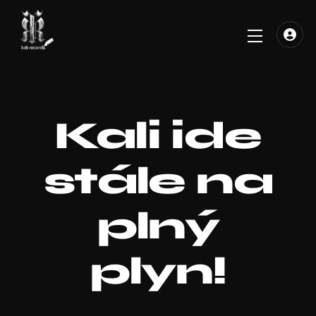
Skip
to
Menu
content
Kali ide
stále na
plný
plyn!